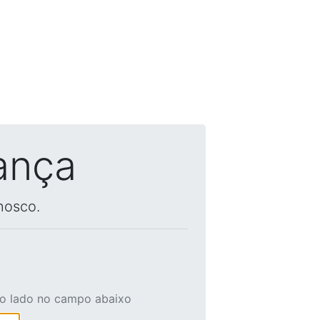
ança
nosco.
ao lado no campo abaixo