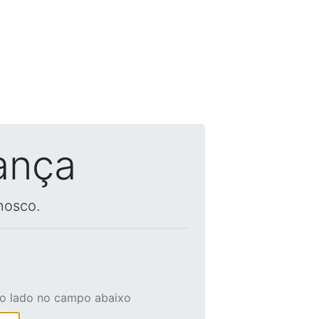
ança
nosco.
ao lado no campo abaixo