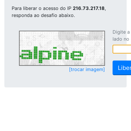
Para liberar o acesso
do IP
216.73.217.18
,
responda ao desafio abaixo.
Digite 
lado no
[trocar imagem]